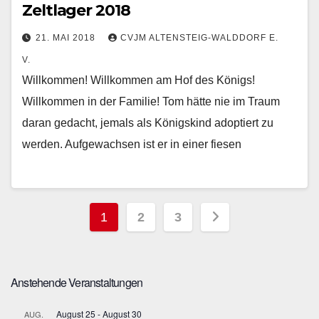
Zeltlager 2018
21. MAI 2018
CVJM ALTENSTEIG-WALDDORF E.
V.
Willkommen! Willkommen am Hof des Königs!
Willkommen in der Familie! Tom hätte nie im Traum
daran gedacht, jemals als Königskind adoptiert zu
werden. Aufgewachsen ist er in einer fiesen
Seitennummerierung
1
2
3
der
Beiträge
Anstehende Veranstaltungen
August 25
-
August 30
AUG.