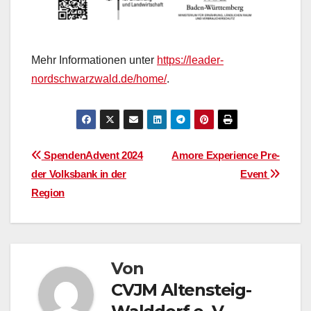
Mehr Informationen unter
https://leader-
nordschwarzwald.de/home/
.
Beitragsnavigation
SpendenAdvent 2024
Amore Experience Pre-
der Volksbank in der
Event
Region
Von
CVJM Altensteig-