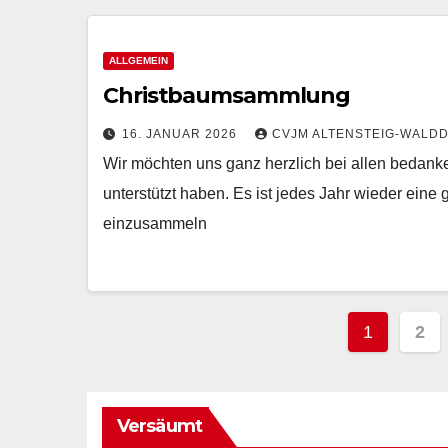
ALLGEMEIN
Christbaumsammlung
16. JANUAR 2026
CVJM ALTENSTEIG-WALDDO
Wir möchten uns ganz herzlich bei allen bedan
unterstützt haben. Es ist jedes Jahr wieder ein
einzusammeln
Seite
1
2
der
Beiträ
Versäumt