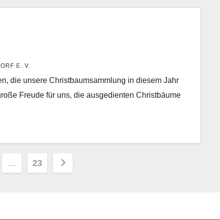
RF E. V.
ken, die unsere Christbaumsammlung in diesem Jahr
e große Freude für uns, die ausgedienten Christbäume
nnummerierung
…
23
ge