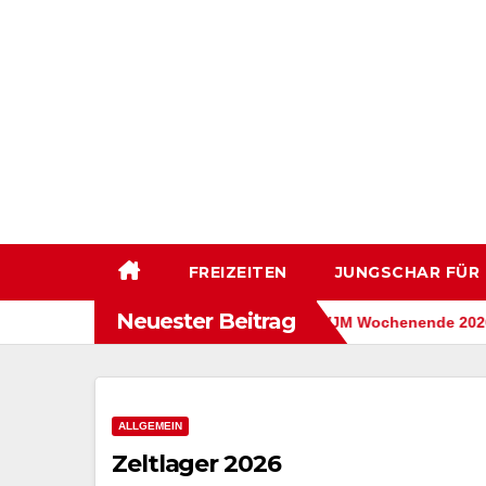
Zum
Inhalt
springen
FREIZEITEN
JUNGSCHAR FÜR
Neuester Beitrag
Zeltlager 2026
CVJM Wochenende 2026
ALLGEMEIN
Zeltlager 2026