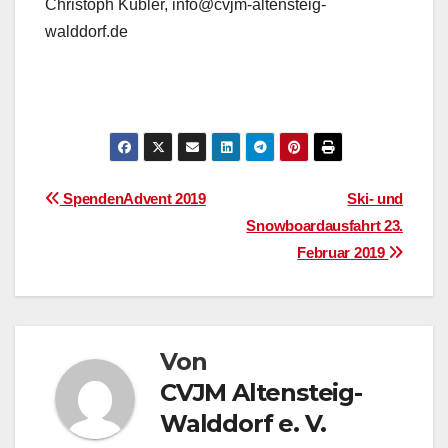
Christoph Kübler, info@cvjm-altensteig-
walddorf.de
Beitragsnavigation
SpendenAdvent 2019
Ski- und
Snowboardausfahrt 23.
Februar 2019
Von
CVJM Altensteig-
Walddorf e. V.