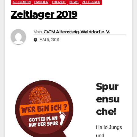
ALLGEMEIN
FAMILIEN
FREIZEIT
NEWS
ZELTLAGER
Zeltlager 2019
Von
CVJM Altensteig-Walddorf e. V.
MAI 6, 2019
Spur
ensu
che!
Hallo Jungs
und